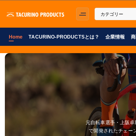
コ
ン
テ
ン
ツ
Home
TACURINO-PRODUCTSとは？
企業情報
商
に
ス
キ
ッ
プ
元自転車選手・上阪卓
で開発されたチェー